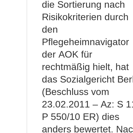
die Sortierung nach
durch die
Risikokriterien durch
Selektionsmöglichkeit
den
vorübergehend
Pflegeheimnavigator
unterschiedlich
der AOK für
gewichtet. Die
rechtmäßig hielt, hat
Ergebnisse der
das Sozialgericht Ber
Transparenzprüfung
(Beschluss vom
würden hierdurch
23.02.2011 – Az: S 1
jedoch nicht verfäls
P 550/10 ER) dies
werden, weil dem
anders bewertet. Na
Interessierten i