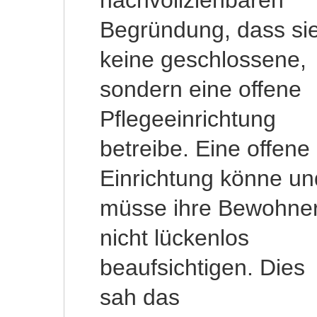
nachvollziehbaren
einer lückenlosen
Begründung, dass si
Aufsicht verpflichte
keine geschlossene,
gewesen. Wegen
sondern eine offene
fahrlässiger Verletzung
Pflegeeinrichtung
der aus dem
betreibe. Eine offene
Heimvertrag
Einrichtung könne un
geschuldete
müsse ihre Bewohne
Betreuungspflich
nicht lückenlos
wurde die
beaufsichtigen. Dies
Pflegeheimbetreiberin
sah das