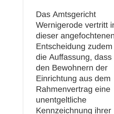
Das Amtsgericht
geschuldete Reinigung
Wernigerode vertritt i
nicht sichergestell
dieser angefochtene
werden. Di
Entscheidung zudem
Kennzeichnung der
die Auffassung, dass
persönlichen Wäsche
den Bewohnern der
sei daher Bestandteil
Einrichtung aus dem
der Regelleistung
Rahmenvertrag eine
„Unterkunft und
unentgeltliche
Verpflegung“. Weiterhin
Kennzeichnung ihrer
ist nach Auffassung