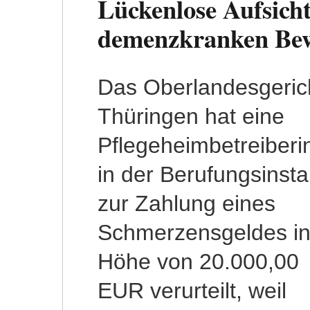
Lückenlose Aufsichts
demenzkranken Be
Das Oberlandesgeric
Thüringen anders. 
Thüringen hat eine
stellte fest, dass die
Pflegeheimbetreiberi
Bewohnerin bereit
in der Berufungsinst
zuvor zweimal d
zur Zahlung eines
Einrichtung unbemerkt
Schmerzensgeldes i
verlassen hatte
Höhe von 20.000,00
Außerdem sei der
EUR verurteilt, weil
Pflegeeinrichtung