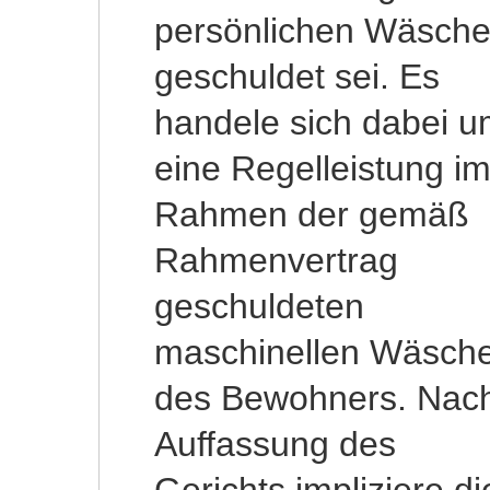
persönlichen Wäsch
des Amtsgericht
geschuldet sei. Es
Wernigerode die
handele sich dabei 
unentgeltlich
eine Regelleistung i
Bereitstellung vo
Rahmen der gemäß
Shampoo und
Rahmenvertrag
Waschcreme
geschuldeten
geschuldet, da diese
maschinellen Wäsch
für die geschuldet
des Bewohners. Nac
Hilfe bei de
Auffassung des
Körperpflege
Gerichts impliziere di
unverzichtbar sei. Di