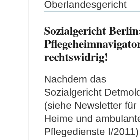
Oberlandesgericht
Sozialgericht Berli
Pflegeheimnavigato
rechtswidrig!
Nachdem das
Vorgehen der AOK
Sozialgericht Detmol
nicht erkennbar. Zwa
(siehe Newsletter für
würden die Ergebnisse
Heime und ambulant
de
Pflegedienste I/2011)
Transparenzprüfung