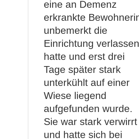
eine an Demenz
bekannt gewesen, dass
erkrankte Bewohneri
die Bewohnerin vo
unbemerkt die
ihrem Einzug in das
Einrichtung verlasse
Heim zu Hause bereit
hatte und erst drei
mehrfach zu ihrem
Tage später stark
Elternhaus gelaufen
unterkühlt auf einer
sei. Da die Umgebung
Wiese liegend
des Pflegeheims für die
aufgefunden wurde.
Bewohnerin neu
Sie war stark verwirrt
gewesen sei, habe die
und hatte sich bei
Pflegeeinrichtung