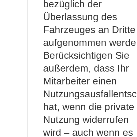
bezüglich der
Anspruch auf
Überlassung des
Entgeltfortzahlung
Fahrzeuges an Dritte
endet und das
aufgenommen werde
Krankengeld beginn
Berücksichtigen Sie
so endet auch der
außerdem, dass Ihr
Anspruch auf Zahlung
Mitarbeiter einen
einer
Nutzungsausfallents
hat, wenn die private
Nutzung widerrufen
wird – auch wenn es