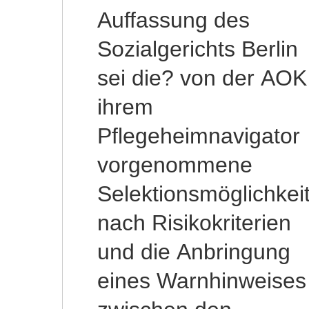
Auffassung des
Ergebnis keine
Sozialgerichts Berlin
Bewertungen
sei die? von der AOK
vorenthalten werd
ihrem
würden. Das
Pflegeheimnavigator
Sozialgericht Lüneburg
vorgenommene
stellte jedoch
Selektionsmöglichkei
einschränkend fest
nach Risikokriterien
dass in dem parallel
und die Anbringung
laufenden
eines Warnhinweises
Hauptsacheverfahren,