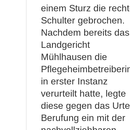
einem Sturz die rech
außerdem auch dami
Schulter gebrochen.
rechnen müssen, dass
Nachdem bereits das
sie sich bei Verlassen
Landgericht
der Pflegeeinrichtung
Mühlhausen die
verlaufen und
Pflegeheimbetreiberi
umherirren könnte
in erster Instanz
Wegen dieser
verurteilt hatte, legte
bekannten Umstände
diese gegen das Urtei
sei di
Berufung ein mit der
Pflegeeinrichtung zu