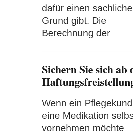
dafür einen sachlich
Grund gibt. Die
Berechnung der
Sichern Sie sich ab
Haftungsfreistellu
Wenn ein Pflegekund
einmal vergessen ha
eine Medikation selbs
seine Medikamente z
vornehmen möchte
nehmen, schwebt