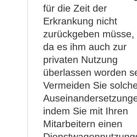
für die Zeit der
Bruttolistenpreis des
Erkrankung nicht
Fahrzeuges z.B.
zurückgeben müsse,
14.000 EUR beträgt, so
da es ihm auch zur
beläuft sich die
privaten Nutzung
Nutzungsentschädigung
überlassen worden se
im Monat auf 140,
Vermeiden Sie solch
EUR. Dies kann auf di
Auseinandersetzunge
Tage umgerechn
indem Sie mit Ihren
werden. Eine
Mitarbeitern einen
Nutzungsentschädigung
Dienstwagennutzungs
steht dem Mitar