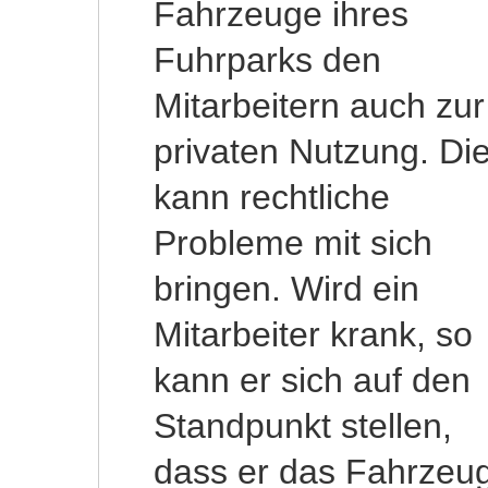
Fahrzeuge ihres
folgendermaßen: Der
Fuhrparks den
Mitarbeiter, der den
Mitarbeitern auch zur
Dienstwagen auch zur
privaten Nutzung. Di
privaten Nutzun
kann rechtliche
überlassen erhält
Probleme mit sich
versteuert den
bringen. Wird ein
geldwerten Vorteil für
Mitarbeiter krank, so
diese Nutzung. Der
kann er sich auf den
beträgt immer 1 % des
Standpunkt stellen,
Bruttolistenpreises des
dass er das Fahrzeu
Fahrzeuges. Wenn de