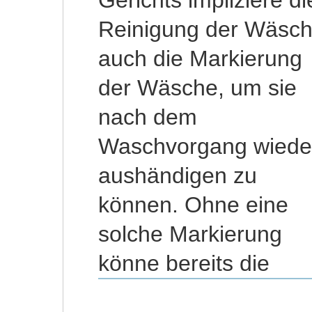
Reinigung der Wäsc
Entscheidung ist no
auch die Markierung
nicht rechtskräftig, die
der Wäsche, um sie
Berufung erstreckt sich
nach dem
auch auf diese Punkte,
Waschvorgang wiede
so dass di
aushändigen zu
Entscheidung des
können. Ohne eine
Berufungsgerichts
solche Markierung
könne bereits die