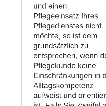
und einen
natürlich immer die
Pflegeeinsatz Ihres
Sorge einer Haftung
Pflegedienstes nicht
mit. Dem können Sie
möchte, so ist dem
aber ganz einfach
grundsätzlich zu
begegnen: informieren
entsprechen, wenn d
Sie in diesen Fäll
Pflegekunde keine
den behandelnden
Einschränkungen in 
Arzt, vermerken S
Alltagskompetenz
dies in der
aufweist und orientier
Dokumentation un
ist. Falls Sie Zweifel 
sichern Sie sich dur