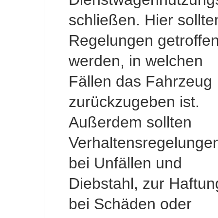
schließen. Hier sollte
auch zu, wenn er kran
Regelungen getroffe
ist. Der Anspruch au
werden, in welchen
eine
Fällen das Fahrzeug
Nutzungsentschädigung
zurückzugeben ist.
ist gekoppelt an den
Außerdem sollten
Anspruch auf
Verhaltensregelunge
Lohnzahlung. Wen
bei Unfällen und
der Mitarbeiter mithin
Diebstahl, zur Haftun
länger als 6 Woche
bei Schäden oder
krank ist und damit der