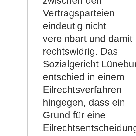
zwischen den
also dem
Vertragsparteien
Klagverfahren,
eindeutig nicht
eingehender geprüft
vereinbart und damit
werden müsse, ob die
rechtswidrig. Das
Suchfunktion des AOK
Sozialgericht Lünebu
Pflegeheimnavigato
entschied in einem
noch andere Kriterien
Eilrechtsverfahren
unterstützten müsse
hingegen, dass ein
um so der Vielfalt der
Grund für eine
vereinbarten
Eilrechtsentscheidun
Transparenzkriterie